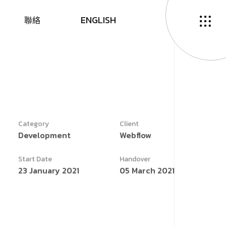
E
N
G
L
I
S
H
聯
絡
Category
Client
Development
Webflow
Start Date
Handover
23 January 2021
05 March 2021