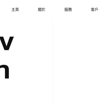
主
頁
關
於
服
務
客
戶
v
n