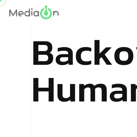
B
a
c
k
o
H
u
m
a