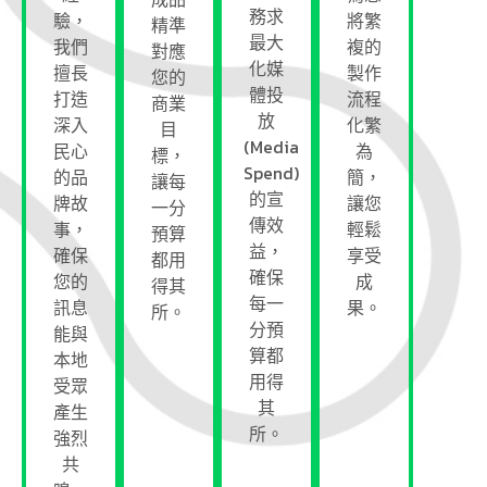
務求
驗，
將繁
精準
最大
我們
複的
對應
化媒
擅長
製作
您的
體投
打造
流程
商業
放
深入
化繁
目
(Media
民心
為
標，
Spend)
的品
簡，
讓每
的宣
牌故
讓您
一分
傳效
事，
輕鬆
預算
益，
確保
享受
都用
確保
您的
成
得其
每一
訊息
果。
所。
分預
能與
算都
本地
用得
受眾
其
產生
所。
強烈
共