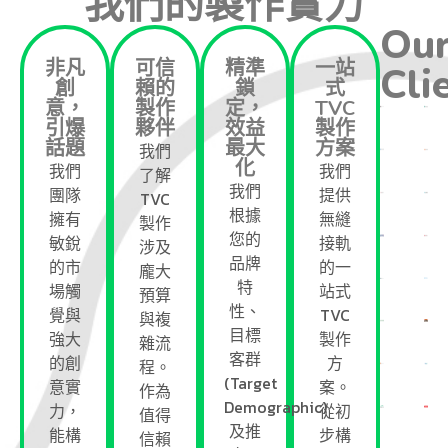
我們的製作實力
Ou
非凡
可信
精準
一站
Cli
創
賴的
鎖
式
意，
製作
定，
TVC
引爆
夥伴
效益
製作
話題
最大
方案
我們
化
我們
我們
了解
我們
團隊
提供
TVC
根據
擁有
無縫
製作
您的
敏銳
接軌
涉及
品牌
的市
的一
龐大
特
場觸
站式
預算
性、
覺與
TVC
與複
目標
強大
製作
雜流
客群
的創
方
程。
(Target
意實
案。
作為
Demographic)
力，
從初
值得
及推
能構
步構
信賴