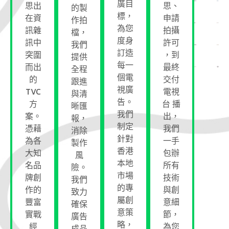
廣目
思出
思、
的製
標，
在資
申請
作拍
為您
訊雜
拍攝
檔，
度身
訊中
許可
我們
訂造
突圍
，到
提供
每一
而出
最終
全程
個電
的
交付
跟進
視廣
TVC
電視
與清
告。
方
台 播
晰匯
我們
案。
出，
報，
制定
憑藉
我們
消除
針對
為各
一手
製作
香港
大知
包辦
風
本地
名品
所有
險。
市場
牌創
技術
我們
的專
作的
與創
致力
屬創
豐富
意細
確保
意策
實戰
節，
廣告
略，
經
為您
成品