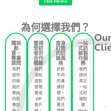
Click Here
為何選擇我們？
Ou
獨到
重視
度身
一站
Cli
創
受訪
訂造
式訪
意，
者的
的訪
談製
專業
合作
談風
作服
提問
體驗
格
務
我們
我們
針對
我們
提供
深知
不同
提供
的遠
面對
的溝
真正
超於
管理
通目
一站
單純
層或
標，
式的
的影
VIP
我們
端對
像記
客戶
靈活
端
錄。
時，
調整
(End-