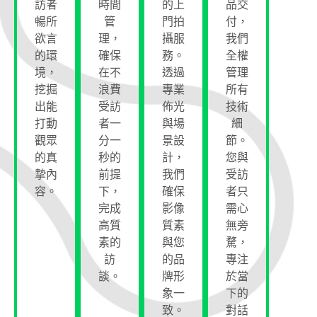
訪者
時間
的上
品交
暢所
管
門拍
付，
欲言
理，
攝服
我們
的環
確保
務。
全權
境，
在不
透過
管理
挖掘
浪費
專業
所有
出能
受訪
佈光
技術
打動
者一
與場
細
觀眾
分一
景設
節。
的真
秒的
計，
您與
摯內
前提
我們
受訪
容。
下，
確保
者只
完成
影像
需心
高質
質素
無旁
素的
與您
騖，
訪
的品
專注
談。
牌形
於當
象一
下的
致。
對話