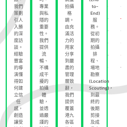
我們
專業
拍攝
to-
策劃
與私
格
End)
引人
隱的
調。
服
入勝
重要
由充
務。
的深
性。
滿活
從初
度訪
我們
力的
期的
談。
提供
用家
拍攝
經驗
流
分享
排
豐富
暢、
到嚴
程、
的導
不構
肅的
場地
演懂
成干
管理
勘察
得如
擾的
層致
(Location
何建
拍攝
辭，
Scouting)，
立信
體
我們
到最
任
驗，
提供
終的
感，
並透
覆蓋
後期
創造
過嚴
港九
剪接
讓受
謹的
各區
及成